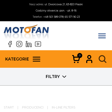
Nasz adres:
ul. Dworcowa 21, 63-820 Piaski
Godziny otwarcia: pon. - pt. 8-16
Telefon:
+48 501 589 078; 65 571 90 23
0
KATEGORIE
FILTRY
START
|
PRODUCENCI
|
IN-LINE FILTERS