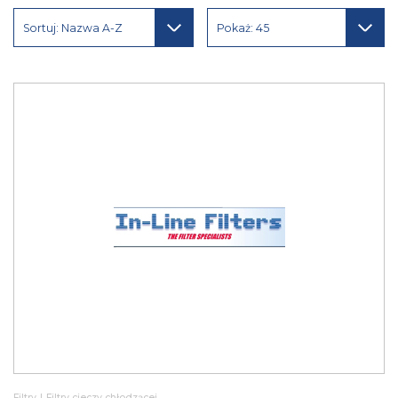
Sortuj: Nazwa A-Z
Pokaż: 45
Filtry
|
Filtry cieczy chłodzącej