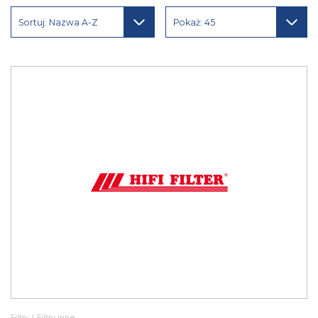
Sortuj: Nazwa A-Z
Pokaż: 45
Filtry
|
Filtry inne