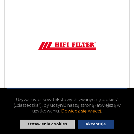
Używamy plików tekstowych zwanych „cookies”
Filtry
|
Filtry hydrauliczne
(„ciasteczka”), by uczynić naszą stronę łatwiejszą w
użytkowaniu.
Dowiedz się więcej
.
HiFi Filter Filtr hydrauliczny SH52166
Ustawienia cookies
Akceptuję
TOWAR NA ZAMÓWIENIE