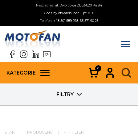
Nasz adres:
ul. Dworcowa 21, 63-820 Piaski
Godziny otwarcia: pon. - pt. 8-16
Telefon:
+48 501 589 078; 65 571 90 23
0
KATEGORIE
FILTRY
START
|
PRODUCENCI
|
HIFI FILTER