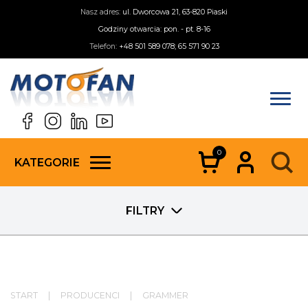
Nasz adres:
ul. Dworcowa 21, 63-820 Piaski
Godziny otwarcia: pon. - pt. 8-16
Telefon:
+48 501 589 078; 65 571 90 23
0
KATEGORIE
FILTRY
START
|
PRODUCENCI
|
GRAMMER