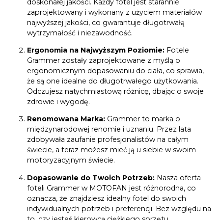
doskonałej jakości. Każdy fotel jest starannie
zaprojektowany i wykonany z użyciem materiałów
najwyższej jakości, co gwarantuje długotrwałą
wytrzymałość i niezawodność.
Ergonomia na Najwyższym Poziomie:
Fotele
Grammer zostały zaprojektowane z myślą o
ergonomicznym dopasowaniu do ciała, co sprawia,
że są one idealne do długotrwałego użytkowania.
Odczujesz natychmiastową różnicę, dbając o swoje
zdrowie i wygodę.
Renomowana Marka:
Grammer to marka o
międzynarodowej renomie i uznaniu. Przez lata
zdobywała zaufanie profesjonalistów na całym
świecie, a teraz możesz mieć ją u siebie w swoim
motoryzacyjnym świecie.
Dopasowanie do Twoich Potrzeb:
Nasza oferta
foteli Grammer w MOTOFAN jest różnorodna, co
oznacza, że znajdziesz idealny fotel do swoich
indywidualnych potrzeb i preferencji. Bez względu na
to, czy jesteś kierowcą ciężkiego sprzętu,