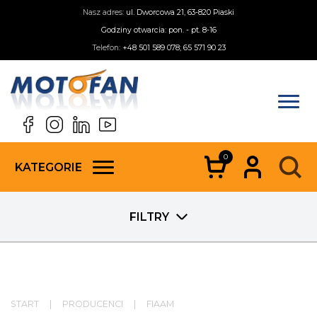
Nasz adres:
ul. Dworcowa 21, 63-820 Piaski
Godziny otwarcia: pon. - pt. 8-16
Telefon:
+48 501 589 078; 65 571 90 23
0
KATEGORIE
FILTRY
START
|
PRODUCENCI
|
FIAAM