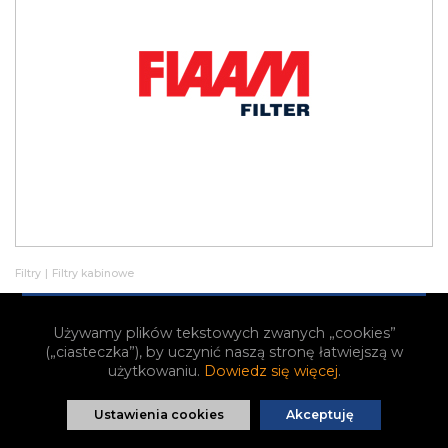
Filtry
|
Filtry kabinowe
Fiaam Filtr kabinowy (przeciwpyłkowy) PC8037
Używamy plików tekstowych zwanych „cookies”
(„ciasteczka”), by uczynić naszą stronę łatwiejszą w
TOWAR NA ZAMÓWIENIE
użytkowaniu.
Dowiedz się więcej
.
Zapytaj o cenę
Ustawienia cookies
Akceptuję