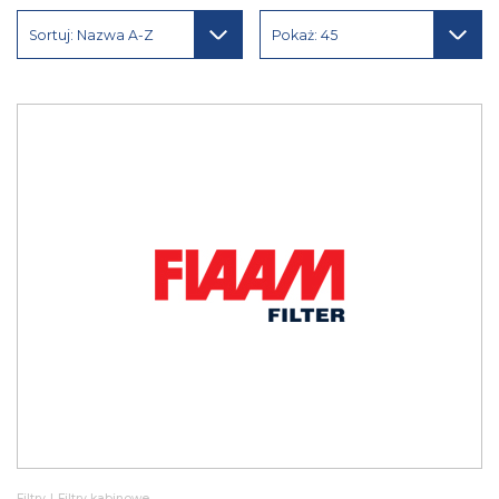
Sortuj: Nazwa A-Z
Pokaż: 45
Filtry
|
Filtry kabinowe