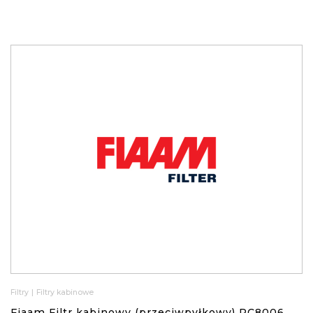
Filtry
|
Filtry kabinowe
Fiaam Filtr kabinowy (przeciwpyłkowy) PC8006