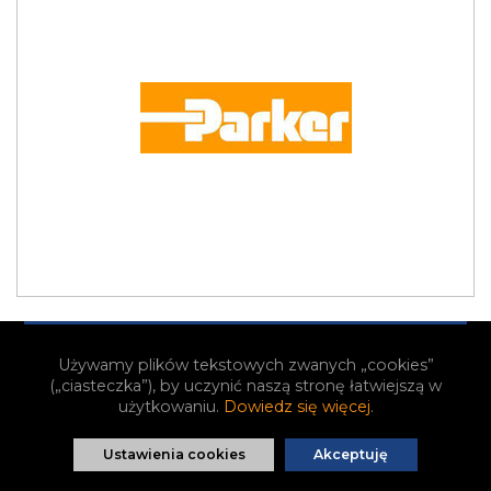
Filtry
|
Filtry hydrauliczne
Parker Filtr hydrauliczny FGK31884KW
Używamy plików tekstowych zwanych „cookies”
(„ciasteczka”), by uczynić naszą stronę łatwiejszą w
użytkowaniu.
Dowiedz się więcej
.
TOWAR NA ZAMÓWIENIE
Zapytaj o cenę
Ustawienia cookies
Akceptuję