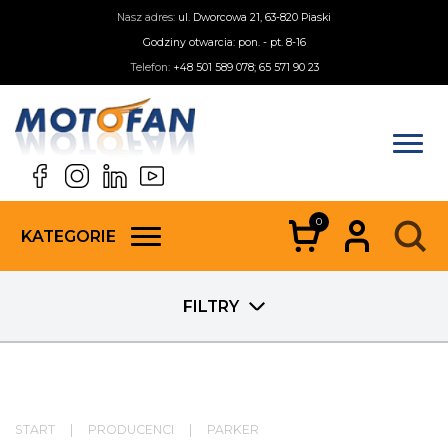
Nasz adres:
ul. Dworcowa 21, 63-820 Piaski
Godziny otwarcia: pon. - pt. 8-16
Telefon:
+48 501 589 078; 65 571 90 23
0
KATEGORIE
FILTRY
START
|
PRODUCENCI
|
PARKER