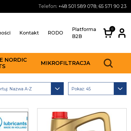
Telefon:
+48 501 589 078; 65 571 90 23
Platforma
0
ności
Kontakt
RODO
B2B
E NORDIC
MIKROFILTRACJA
TS
rtuj: Nazwa A-Z
Pokaż: 45