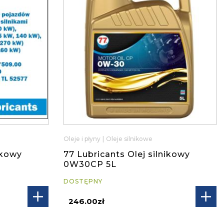
Oleje i płyny
|
Oleje silnikowe
ikowy
77 Lubricants Olej silnikowy
0W30CP 5L
DOSTĘPNY
246.00zł