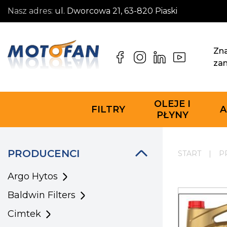
Nasz adres:
ul. Dworcowa 21, 63-820 Piaski
Zna
za
OLEJE I
FILTRY
A
PŁYNY
PRODUCENCI
START
|
P
Argo Hytos
Baldwin Filters
Cimtek