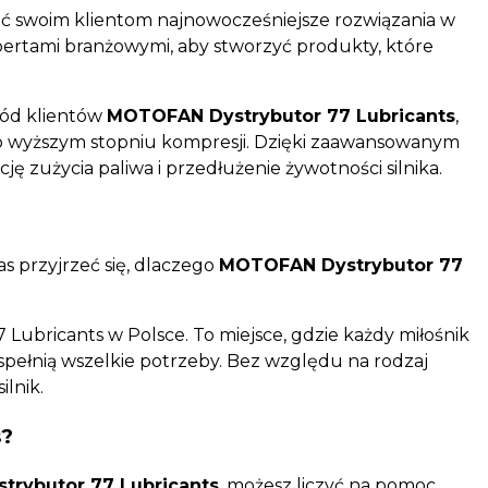
nić swoim klientom najnowocześniejsze rozwiązania w
spertami branżowymi, aby stworzyć produkty, które
ród klientów
MOTOFAN Dystrybutor 77 Lubricants
,
ów o wyższym stopniu kompresji. Dzięki zaawansowanym
ję zużycia paliwa i przedłużenie żywotności silnika.
as przyjrzeć się, dlaczego
MOTOFAN Dystrybutor 77
Lubricants w Polsce. To miejsce, gdzie każdy miłośnik
spełnią wszelkie potrzeby. Bez względu na rodzaj
ilnik.
s?
rybutor 77 Lubricants
, możesz liczyć na pomoc