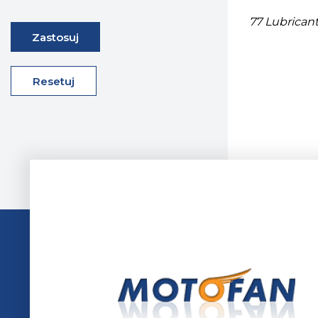
77 Lubricant
Zastosuj
Resetuj