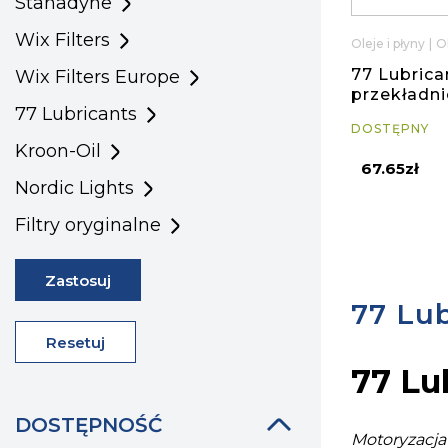
Stanadyne
Wix Filters
Oleje i płyny
|
O
77 Lubrica
Wix Filters Europe
przekładn
77 Lubricants
DOSTĘPNY
Kroon-Oil
67.65zł
Nordic Lights
Filtry oryginalne
Zastosuj
77 Lub
Resetuj
77 Lu
DOSTĘPNOŚĆ
Motoryzacja 