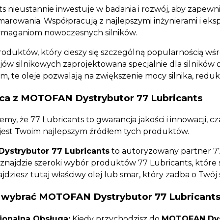
ts nieustannie inwestuje w badania i rozwój, aby zapew
smarowania. Współpracują z najlepszymi inżynierami i ek
ymaganiom nowoczesnych silników.
oduktów, który cieszy się szczególną popularnością wś
olejów silnikowych zaprojektowana specjalnie dla silnik
, te oleje pozwalają na zwiększenie mocy silnika, redukc
ca z MOTOFAN Dystrybutor 77 Lubricants
emy, że 77 Lubricants to gwarancja jakości i innowacji, cz
jest Twoim najlepszym źródłem tych produktów.
strybutor 77 Lubricants
to autoryzowany partner 77 
 znajdzie szeroki wybór produktów 77 Lubricants, które 
jdziesz tutaj właściwy olej lub smar, który zadba o Twój s
 wybrać MOTOFAN Dystrybutor 77 Lubricant
jonalna Obsługa:
Kiedy przychodzisz do
MOTOFAN Dyst