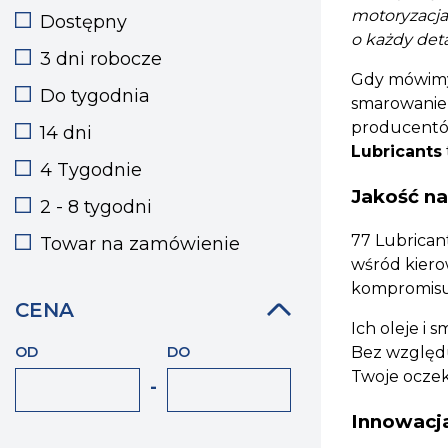
motoryzacja
Dostępny
o każdy deta
3 dni robocze
Gdy mówimy 
Do tygodnia
smarowanie s
producentów
14 dni
Lubricants
4 Tygodnie
Jakość n
2 - 8 tygodni
77 Lubrican
Towar na zamówienie
wśród kiero
kompromisuje
CENA
Ich oleje i
OD
DO
Bez względu
Twoje oczek
-
Innowacja