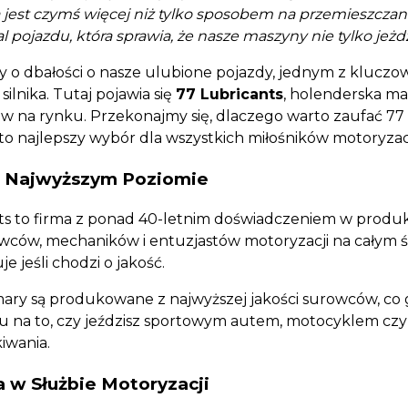
 jest czymś więcej niż tylko sposobem na przemieszczani
l pojazdu, która sprawia, że nasze maszyny nie tylko jeżd
o dbałości o nasze ulubione pojazdy, jednym z kluczow
ilnika. Tutaj pojawia się
77 Lubricants
, holenderska ma
 na rynku. Przekonajmy się, dlaczego warto zaufać 77 
to najlepszy wybór dla wszystkich miłośników motoryzacj
a Najwyższym Poziomie
ts to firma z ponad 40-letnim doświadczeniem w produkc
wców, mechaników i entuzjastów motoryzacji na całym ś
 jeśli chodzi o jakość.
 smary są produkowane z najwyższej jakości surowców, co
 na to, czy jeździsz sportowym autem, motocyklem czy c
iwania.
 w Służbie Motoryzacji