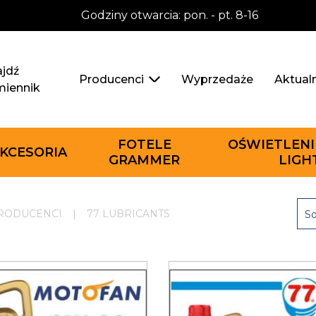
Godziny otwarcia: pon. - pt. 8-16
jdź
Wyprzedaże
Aktual
Producenci
miennik
FOTELE
OŚWIETLENI
KCESORIA
GRAMMER
LIGH
RODUCENCI
|
77 LUBRICANTS
So