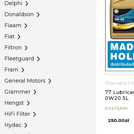
Delphi
Donaldson
Fiaam
Fiat
Filtron
Fleetguard
Fram
General Motors
Oleje i płyny
|
O
Grammer
77 Lubrica
0W20 5L
Hengst
DOSTĘPNY
HiFi Filter
250.00zł
Hydac