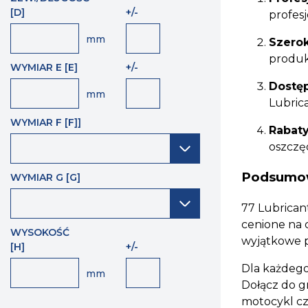
[D]
+/-
profesj
mm
Szerok
produk
WYMIAR E [E]
+/-
Dostę
mm
Lubrica
WYMIAR F [F]]
Rabaty
oszczę
Podsumo
WYMIAR G [G]
77 Lubricant
cenione na 
WYSOKOŚĆ
wyjątkowe 
[H]
+/-
Dla każdego,
mm
Dołącz do g
motocykl cz