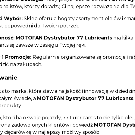
onalistów, którzy doradzą Ci najlepsze rozwiązanie dla 
i Wybór:
Sklep oferuje bogaty asortyment olejów i sma
t odpowiedni do Twoich potrzeb.
pność:
MOTOFAN Dystrybutor 77 Lubricants
ma kilka 
nts są zawsze w zasięgu Twojej ręki.
 i Promocje:
Regularnie organizowane są promocje i rab
dzić na zakupach.
wanie
s to marka, która stawia na jakość i innowację w dziedzi
całym świecie, a
MOTOFAN Dystrybutor 77 Lubricants
produkty.
 kto dba o swoje pojazdy, 77 Lubricants to nie tylko olej,
rona zadowolonych klientów i odwiedź
MOTOFAN Dystry
y ciężarówkę w najlepszy możliwy sposób.