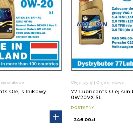
leje silnikowe
Oleje i płyny
|
Oleje silnikowe
nts Olej silnikowy
77 Lubricants Olej siln
0W20VX 5L
DOSTĘPNY
246.00zł