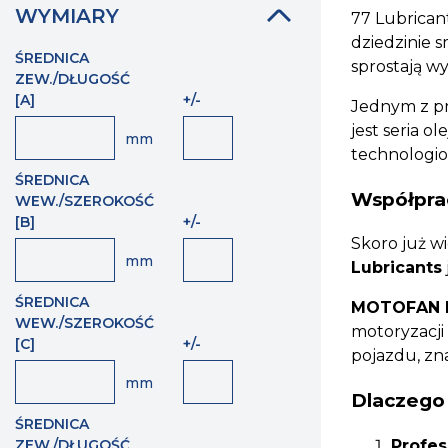
WYMIARY
77 Lubrican
dziedzinie 
ŚREDNICA
sprostają w
ZEW./DŁUGOŚĆ
[A]
+/-
Jednym z pr
jest seria 
mm
technologiom
ŚREDNICA
Współpra
WEW./SZEROKOŚĆ
[B]
+/-
Skoro już wi
mm
Lubricants
ŚREDNICA
MOTOFAN Dy
WEW./SZEROKOŚĆ
motoryzacji
[C]
+/-
pojazdu, zna
mm
Dlaczego
ŚREDNICA
Profes
ZEW./DŁUGOŚĆ