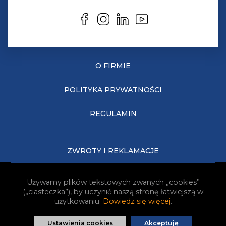
O FIRMIE
POLITYKA PRYWATNOŚCI
REGULAMIN
ZWROTY I REKLAMACJE
KOSZTY DOSTAWY
Używamy plików tekstowych zwanych „cookies”
(„ciasteczka”), by uczynić naszą stronę łatwiejszą w
JAK KUPOWAĆ?
użytkowaniu.
Dowiedz się więcej
.
Ustawienia cookies
Akceptuję