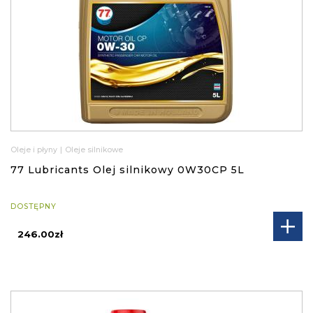
Oleje i płyny
|
Oleje silnikowe
77 Lubricants Olej silnikowy 0W30CP 5L
DOSTĘPNY
246.00zł