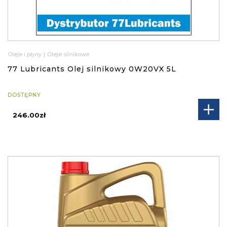
Oleje i płyny
|
Oleje silnikowe
77 Lubricants Olej silnikowy 0W20VX 5L
DOSTĘPNY
246.00zł