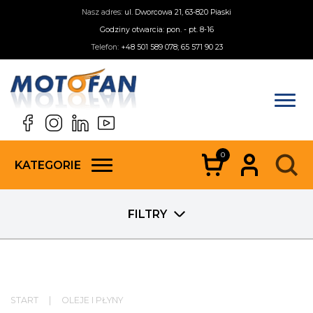
Nasz adres:
ul. Dworcowa 21, 63-820 Piaski
Godziny otwarcia: pon. - pt. 8-16
Telefon:
+48 501 589 078; 65 571 90 23
0
KATEGORIE
FILTRY
START
|
OLEJE I PŁYNY