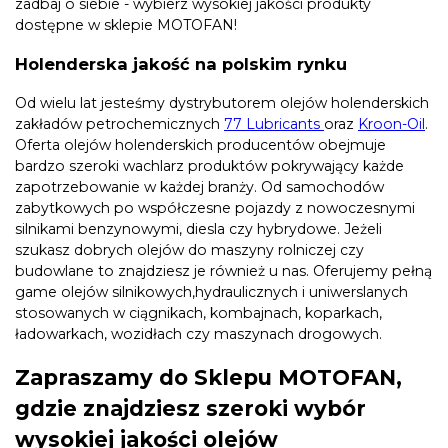
zadbaj o siebie - wybierz wysokiej jakości produkty
dostępne w sklepie MOTOFAN!
Holenderska jakość na polskim rynku
Od wielu lat jesteśmy dystrybutorem olejów holenderskich
zakładów petrochemicznych
77 Lubricants
oraz
Kroon-Oil
.
Oferta olejów holenderskich producentów obejmuje
bardzo szeroki wachlarz produktów pokrywający każde
zapotrzebowanie w każdej branży. Od samochodów
zabytkowych po współczesne pojazdy z nowoczesnymi
silnikami benzynowymi, diesla czy hybrydowe. Jeżeli
szukasz dobrych olejów do maszyny rolniczej czy
budowlane to znajdziesz je również u nas. Oferujemy pełną
game olejów silnikowych,hydraulicznych i uniwerslanych
stosowanych w ciągnikach, kombajnach, koparkach,
ładowarkach, wozidłach czy maszynach drogowych.
Zapraszamy do Sklepu MOTOFAN,
gdzie znajdziesz szeroki wybór
wysokiej jakości olejów