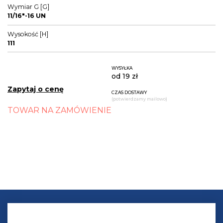
Wymiar G [G]
11/16"-16 UN
Wysokość [H]
111
WYSYŁKA
od 19 zł
Zapytaj o cenę
CZAS DOSTAWY
(potwierdzamy mailowo)
TOWAR NA ZAMÓWIENIE