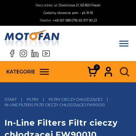
Nasz adres:
ul. Dworcowa 21, 63-820 Piaski
Godziny otwarcia: pon. - pt. 8-16
Telefon:
+48 501 589 078; 65 571 90 23
0
KATEGORIE
START
|
FILTRY
|
FILTRY CIECZY CHŁODZĄCEJ
|
IN-LINE FILTERS FILTR CIECZY CHŁODZĄCEJ FW90010
In-Line Filters Filtr cieczy
chłodzącej FW90010