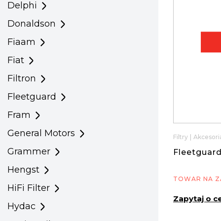
Delphi
Donaldson
Fiaam
Fiat
Filtron
Fleetguard
Fram
General Motors
Filtry
|
Akcesoria
Grammer
Fleetguard
Hengst
TOWAR NA Z
HiFi Filter
Zapytaj o c
Hydac