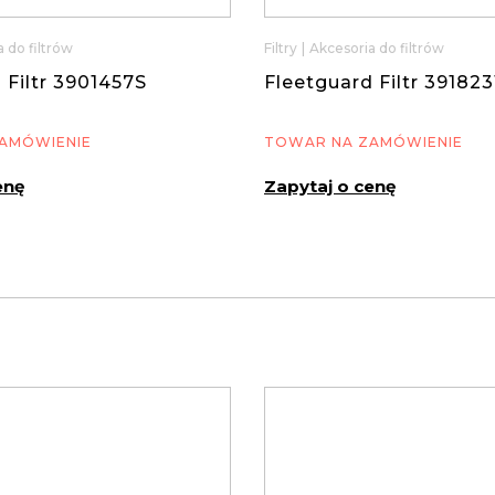
 do filtrów
Filtry
|
Akcesoria do filtrów
 Filtr 3901457S
Fleetguard Filtr 391823
AMÓWIENIE
TOWAR NA ZAMÓWIENIE
enę
Zapytaj o cenę