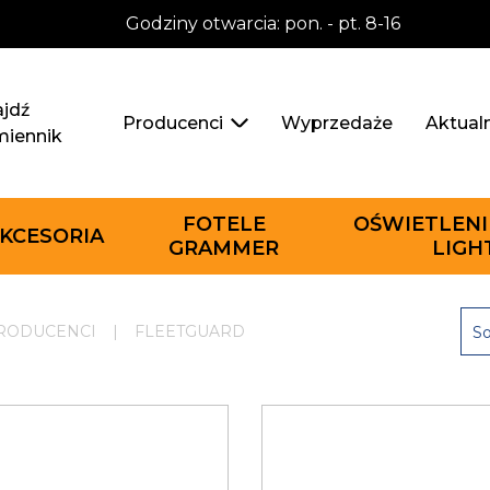
Godziny otwarcia: pon. - pt. 8-16
jdź
Wyprzedaże
Aktual
Producenci
miennik
FOTELE
OŚWIETLENI
KCESORIA
GRAMMER
LIGH
RODUCENCI
|
FLEETGUARD
So