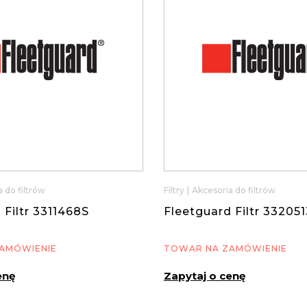
 do filtrów
Filtry
|
Akcesoria do filtrów
 Filtr 3311468S
Fleetguard Filtr 33205
AMÓWIENIE
TOWAR NA ZAMÓWIENIE
enę
Zapytaj o cenę