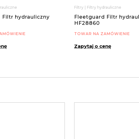
drauliczne
Filtry
|
Filtry hydrauliczne
 Filtr hydrauliczny
Fleetguard Filtr hydrau
HF28860
AMÓWIENIE
TOWAR NA ZAMÓWIENIE
enę
Zapytaj o cenę