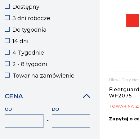
Dostępny
3 dni robocze
Do tygodnia
14 dni
4 Tygodnie
2 - 8 tygodni
Towar na zamówienie
Filtry
|
Filtry ci
Fleetguard
CENA
WF2075
TOWAR NA Z
OD
DO
Zapytaj o c
-