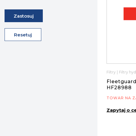
Zastosuj
Resetuj
Filtry
|
Filtry hy
Fleetguard
HF28988
TOWAR NA Z
Zapytaj o c