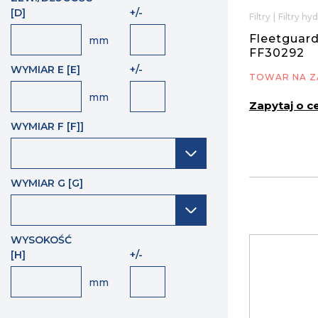
[D]
+/-
Filtry
|
Filtry hy
Fleetguard
mm
FF30292
WYMIAR E [E]
+/-
TOWAR NA Z
mm
Zapytaj o c
WYMIAR F [F]]
WYMIAR G [G]
WYSOKOŚĆ
[H]
+/-
mm