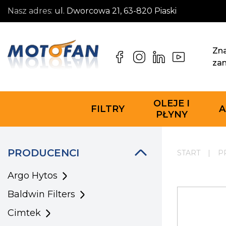
Nasz adres:
ul. Dworcowa 21, 63-820 Piaski
Zna
za
OLEJE I
FILTRY
A
PŁYNY
PRODUCENCI
START
|
P
Argo Hytos
Baldwin Filters
Cimtek