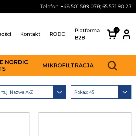
Telefon:
+48 501 589 078; 65 571 90 23
Platforma
0
ności
Kontakt
RODO
B2B
E NORDIC
MIKROFILTRACJA
TS
rtuj: Nazwa A-Z
Pokaż: 45