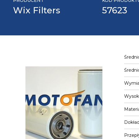
PRODUCENT
KOD PRODUKT
Wix Filters
57623
Średni
Średni
Wymiar
Wysok
Materia
Dokład
Przepł