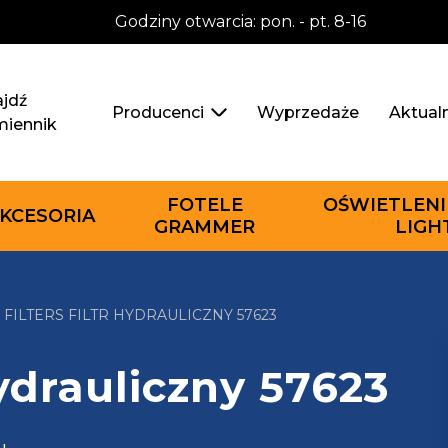
Godziny otwarcia: pon. - pt. 8-16
jdź
Wyprzedaże
Aktual
Producenci
miennik
FOTELE
OŚWIETLENI
KCESORIA
GRAMMER
LIGH
 FILTERS FILTR HYDRAULICZNY 57623
hydrauliczny 57623