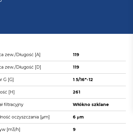
U
ca zew./Długość [A]
119
ca zew./Długość [D]
119
 G [G]
1 5/16"-12
ość [H]
261
ł filtracyjny
Włókno szklane
ność oczyszczania [μm]
6 μm
yw [m3/h]
9