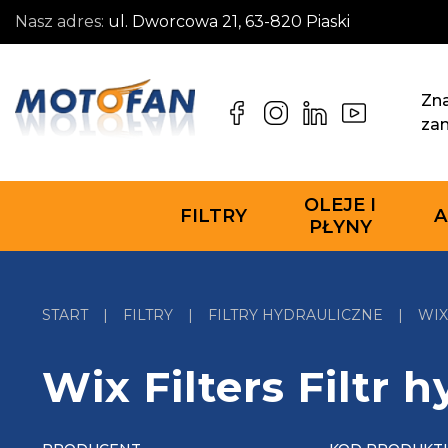
Nasz adres:
ul. Dworcowa 21, 63-820 Piaski
Zna
za
OLEJE I
FILTRY
A
PŁYNY
START
|
FILTRY
|
FILTRY HYDRAULICZNE
|
WIX
Wix Filters Filtr 