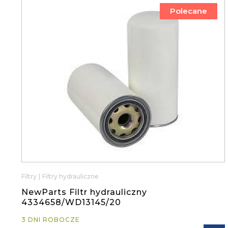
Polecane
Filtry
|
Filtry hydrauliczne
NewParts Filtr hydrauliczny
4334658/WD13145/20
3 DNI ROBOCZE