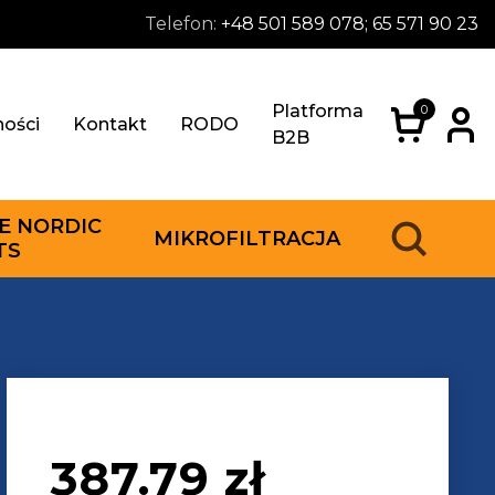
Telefon:
+48 501 589 078; 65 571 90 23
Platforma
0
ności
Kontakt
RODO
B2B
E NORDIC
MIKROFILTRACJA
TS
387.79
zł