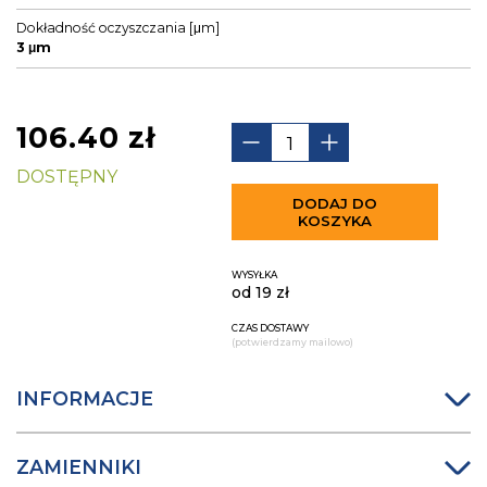
Dokładność oczyszczania [μm]
3 μm
106.40
zł
DOSTĘPNY
DODAJ DO
KOSZYKA
WYSYŁKA
od 19 zł
CZAS DOSTAWY
(potwierdzamy mailowo)
INFORMACJE
ZAMIENNIKI