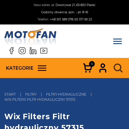
Nasz adres:
ul. Dworcowa 21, 63-820 Piaski
Godziny otwarcia: pon. - pt. 8-16
Telefon:
+48 501 589 078; 65 571 90 23
0
KATEGORIE
START
|
FILTRY
|
FILTRY HYDRAULICZNE
|
WIX FILTERS FILTR HYDRAULICZNY 57315
Wix Filters Filtr
hydrauliczny 57315