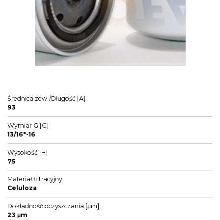
Średnica zew./Długość [A]
93
Wymiar G [G]
13/16"-16
Wysokość [H]
75
Materiał filtracyjny
Celuloza
Dokładność oczyszczania [μm]
23 μm