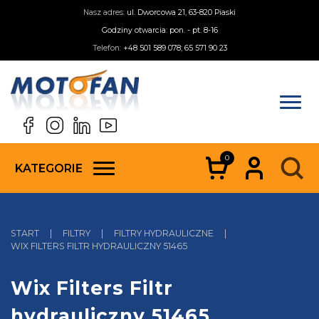
Nasz adres:
ul. Dworcowa 21, 63-820 Piaski
Godziny otwarcia: pon. - pt. 8-16
Telefon:
+48 501 589 078; 65 571 90 23
0
KATEGORIE
START
|
FILTRY
|
FILTRY HYDRAULICZNE
|
WIX FILTERS FILTR HYDRAULICZNY 51465
Wix Filters Filtr
hydrauliczny 51465