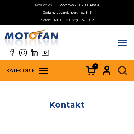
Nasz adres:
ul. Dworcowa 21, 63-820 Piaski
Godziny otwarcia: pon. - pt. 8-16
Telefon:
+48 501 589 078; 65 571 90 23
0
KATEGORIE
Kontakt