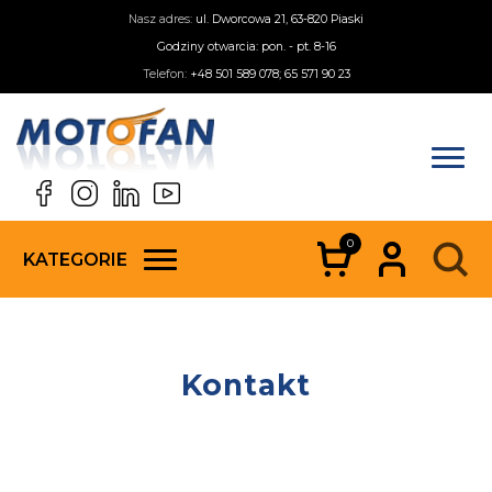
Nasz adres:
ul. Dworcowa 21, 63-820 Piaski
Godziny otwarcia: pon. - pt. 8-16
Telefon:
+48 501 589 078; 65 571 90 23
0
KATEGORIE
Kontakt