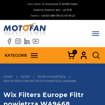
Nasz adres:
ul. Dworcowa 21, 63-820 Piaski
Godziny otwarcia: pon. - pt. 8-16
Telefon:
+48 501 589 078; 65 571 90 23
0
KATEGORIE
START
|
FILTRY
|
FILTRY POWIETRZA
|
WIX FILTERS EUROPE FILTR POWIETRZA WA9468
Wix Filters Europe Filtr
powietrza WA9468