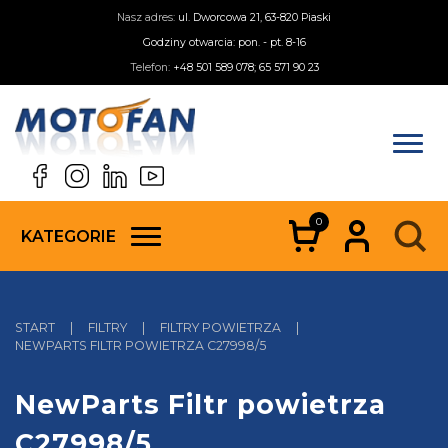
Nasz adres:
ul. Dworcowa 21, 63-820 Piaski
Godziny otwarcia: pon. - pt. 8-16
Telefon:
+48 501 589 078; 65 571 90 23
0
KATEGORIE
START
|
FILTRY
|
FILTRY POWIETRZA
|
NEWPARTS FILTR POWIETRZA C27998/5
NewParts Filtr powietrza
C27998/5