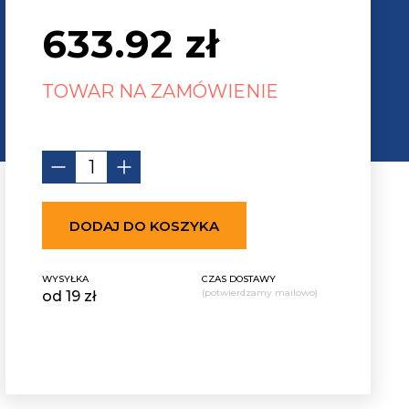
633.92
zł
TOWAR NA ZAMÓWIENIE
DODAJ DO KOSZYKA
WYSYŁKA
CZAS DOSTAWY
(potwierdzamy mailowo)
od 19 zł