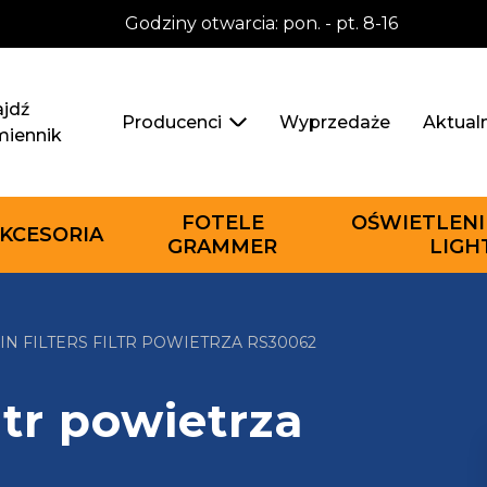
Godziny otwarcia: pon. - pt. 8-16
jdź
Wyprzedaże
Aktual
Producenci
miennik
FOTELE
OŚWIETLENI
KCESORIA
GRAMMER
LIGH
N FILTERS FILTR POWIETRZA RS30062
ltr powietrza