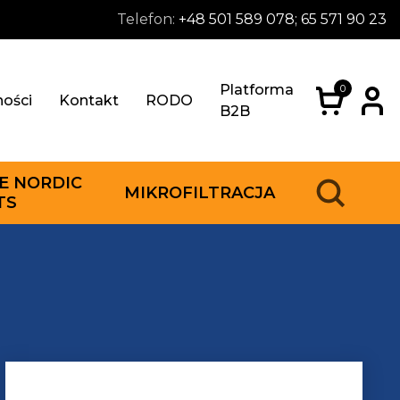
Telefon:
+48 501 589 078; 65 571 90 23
Platforma
0
ności
Kontakt
RODO
B2B
E NORDIC
MIKROFILTRACJA
TS