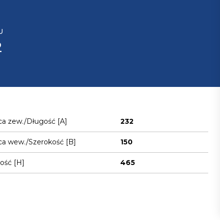
U
2
ca zew./Długość [A]
232
ca wew./Szerokość [B]
150
ość [H]
465