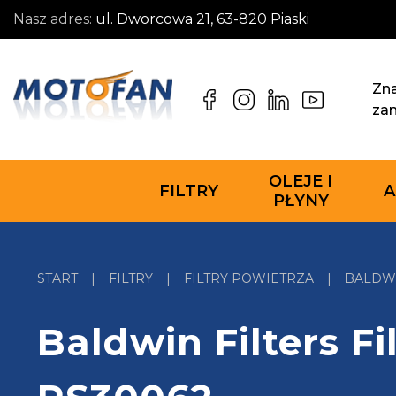
Nasz adres:
ul. Dworcowa 21, 63-820 Piaski
Zna
za
OLEJE I
FILTRY
A
PŁYNY
START
|
FILTRY
|
FILTRY POWIETRZA
|
BALDWI
Baldwin Filters Fi