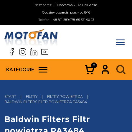
Nasz adres:
ul. Dworcowa 21, 63-820 Piaski
Godziny otwarcia: pon. - pt. 8-16
Telefon:
+48 501 589 078; 65 571 90 23
0
KATEGORIE
START
|
FILTRY
|
FILTRY POWIETRZA
|
BALDWIN FILTERS FILTR POWIETRZA PA3484
Baldwin Filters Filtr
powietrza PA3484