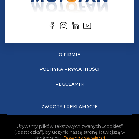
O FIRMIE
POLITYKA PRYWATNOŚCI
REGULAMIN
ZWROTY I REKLAMACJE
KOSZTY DOSTAWY
Używamy plików tekstowych zwanych „cookies”
(„ciasteczka”), by uczynić naszą stronę łatwiejszą w
JAK KUPOWAĆ?
użytkowaniu.
Dowiedz się więcej
.