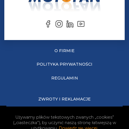
O FIRMIE
POLITYKA PRYWATNOŚCI
REGULAMIN
ZWROTY I REKLAMACJE
KOSZTY DOSTAWY
Używamy plików tekstowych zwanych „cookies”
(„ciasteczka”), by uczynić naszą stronę łatwiejszą w
JAK KUPOWAĆ?
użytkowaniu.
Dowiedz się więcej
.