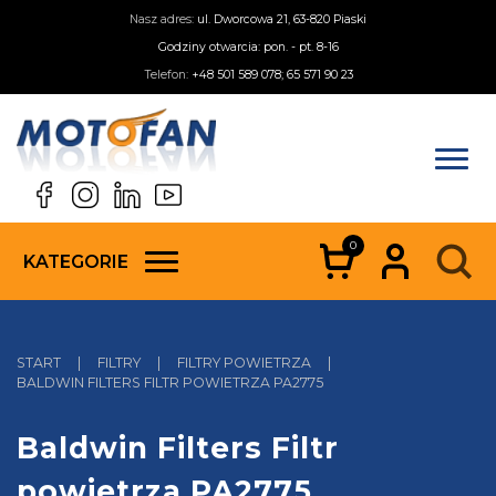
Nasz adres:
ul. Dworcowa 21, 63-820 Piaski
Godziny otwarcia: pon. - pt. 8-16
Telefon:
+48 501 589 078; 65 571 90 23
0
KATEGORIE
START
|
FILTRY
|
FILTRY POWIETRZA
|
BALDWIN FILTERS FILTR POWIETRZA PA2775
Baldwin Filters Filtr
powietrza PA2775