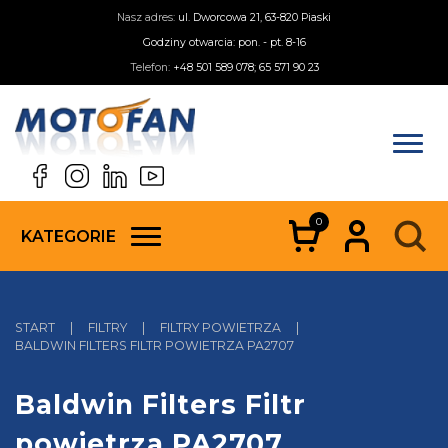
Nasz adres:
ul. Dworcowa 21, 63-820 Piaski
Godziny otwarcia: pon. - pt. 8-16
Telefon:
+48 501 589 078; 65 571 90 23
0
KATEGORIE
START
|
FILTRY
|
FILTRY POWIETRZA
|
BALDWIN FILTERS FILTR POWIETRZA PA2707
Baldwin Filters Filtr
powietrza PA2707