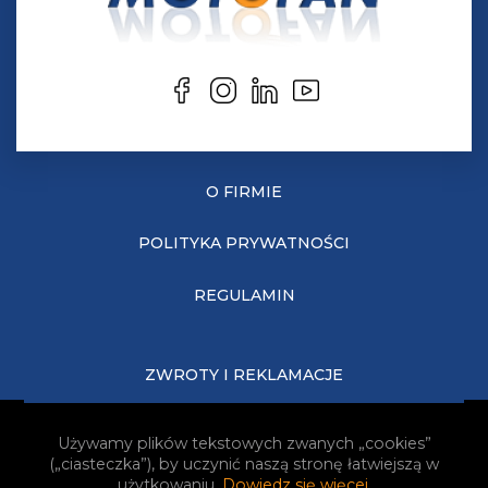
O FIRMIE
POLITYKA PRYWATNOŚCI
REGULAMIN
ZWROTY I REKLAMACJE
KOSZTY DOSTAWY
Używamy plików tekstowych zwanych „cookies”
(„ciasteczka”), by uczynić naszą stronę łatwiejszą w
JAK KUPOWAĆ?
użytkowaniu.
Dowiedz się więcej
.