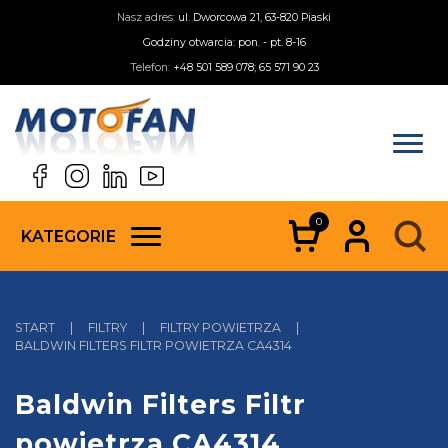
Nasz adres:
ul. Dworcowa 21, 63-820 Piaski
Godziny otwarcia: pon. - pt. 8-16
Telefon:
+48 501 589 078; 65 571 90 23
0
KATEGORIE
START
|
FILTRY
|
FILTRY POWIETRZA
|
BALDWIN FILTERS FILTR POWIETRZA CA4314
Baldwin Filters Filtr
powietrza CA4314