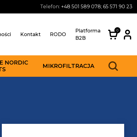
Telefon:
+48 501 589 078; 65 571 90 23
Platforma
0
ności
Kontakt
RODO
B2B
E NORDIC
MIKROFILTRACJA
TS