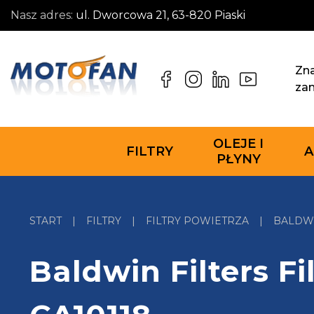
Nasz adres:
ul. Dworcowa 21, 63-820 Piaski
Zna
za
OLEJE I
FILTRY
A
PŁYNY
START
|
FILTRY
|
FILTRY POWIETRZA
|
BALDWI
Baldwin Filters Fi