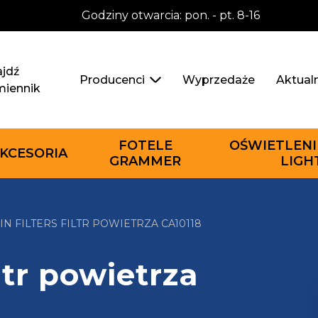
Godziny otwarcia: pon. - pt. 8-16
jdź
Wyprzedaże
Aktual
Producenci
miennik
FOTELE
OŚWIETLENI
KCESORIA
GRAMMER
LIGH
N FILTERS FILTR POWIETRZA CA10118
ltr powietrza