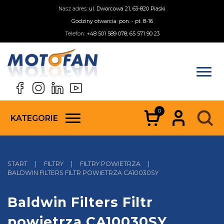
Nasz adres:
ul. Dworcowa 21, 63-820 Piaski
Godziny otwarcia: pon. - pt. 8-16
Telefon:
+48 501 589 078; 65 571 90 23
0
KATEGORIE
START
|
FILTRY
|
FILTRY POWIETRZA
|
BALDWIN FILTERS FILTR POWIETRZA CA10030SY
Baldwin Filters Filtr
powietrza CA10030SY