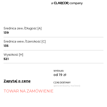
Średnica zew./Długość [A]
139
Średnica wew./Szerokość [C]
135
Wysokość [H]
521
WYSYŁKA
od 19 zł
Zapytaj o cenę
CZAS DOSTAWY
(potwierdzamy mailowo)
TOWAR NA ZAMÓWIENIE