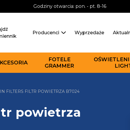
Godziny otwarcia: pon. - pt. 8-16
jdź
Wyprzedaże
Aktual
Producenci
miennik
FOTELE
OŚWIETLENI
KCESORIA
GRAMMER
LIGH
N FILTERS FILTR POWIETRZA B7024
ltr powietrza