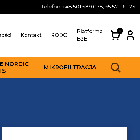
Telefon:
+48 501 589 078; 65 571 90 23
Platforma
0
ności
Kontakt
RODO
B2B
E NORDIC
MIKROFILTRACJA
TS