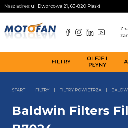
Nasz adres:
ul. Dworcowa 21, 63-820 Piaski
Zna
za
OLEJE I
FILTRY
A
PŁYNY
START
|
FILTRY
|
FILTRY POWIETRZA
|
BALDWI
Baldwin Filters Fi