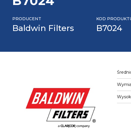
B7024
PRODUCENT
KOD PRODUKT
Baldwin Filters
B7024
Średni
Wymiar
Wysok