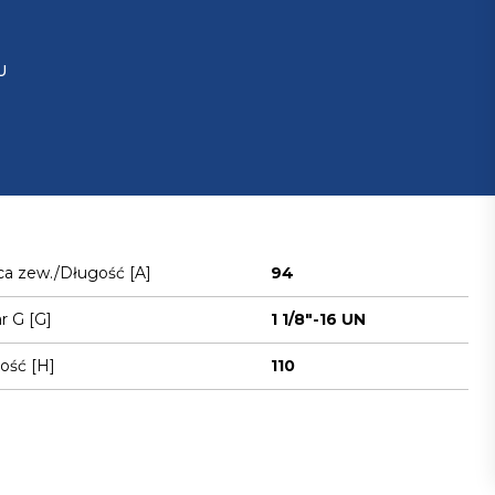
U
ca zew./Długość [A]
94
 G [G]
1 1/8"-16 UN
ość [H]
110