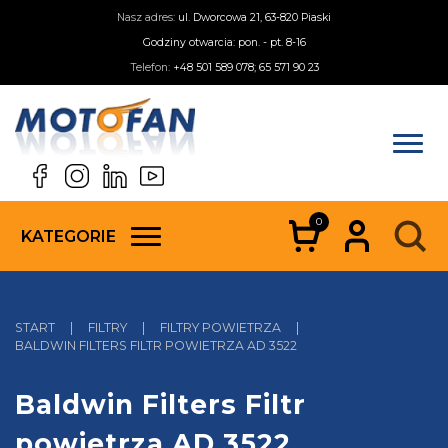
Nasz adres:
ul. Dworcowa 21, 63-820 Piaski
Godziny otwarcia: pon. - pt. 8-16
Telefon:
+48 501 589 078; 65 571 90 23
0
KATEGORIE
START
|
FILTRY
|
FILTRY POWIETRZA
|
BALDWIN FILTERS FILTR POWIETRZA AD 3522
Baldwin Filters Filtr
powietrza AD 3522