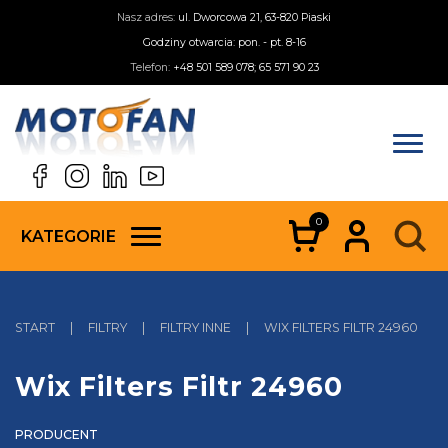
Nasz adres:
ul. Dworcowa 21, 63-820 Piaski
Godziny otwarcia: pon. - pt. 8-16
Telefon:
+48 501 589 078; 65 571 90 23
0
KATEGORIE
START
|
FILTRY
|
FILTRY INNE
|
WIX FILTERS FILTR 24960
Wix Filters Filtr 24960
PRODUCENT