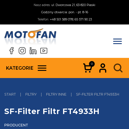
Nasz adres:
ul. Dworcowa 21, 63-820 Piaski
Godziny otwarcia: pon. - pt. 8-16
Telefon:
+48 501 589 078; 65 571 90 23
0
KATEGORIE
START
|
FILTRY
|
FILTRY INNE
|
SF-FILTER FILTR FT4933H
SF-Filter Filtr FT4933H
PRODUCENT