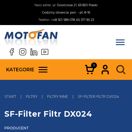
Nasz adres:
ul. Dworcowa 21, 63-820 Piaski
Godziny otwarcia: pon. - pt. 8-16
Telefon:
+48 501 589 078; 65 571 90 23
0
KATEGORIE
START
|
FILTRY
|
FILTRY INNE
|
SF-FILTER FILTR DX024
SF-Filter Filtr DX024
PRODUCENT