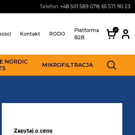
Telefon:
+48 501 589 078; 65 571 90 23
Platforma
0
ności
Kontakt
RODO
B2B
E NORDIC
MIKROFILTRACJA
TS
Zapytaj o cenę