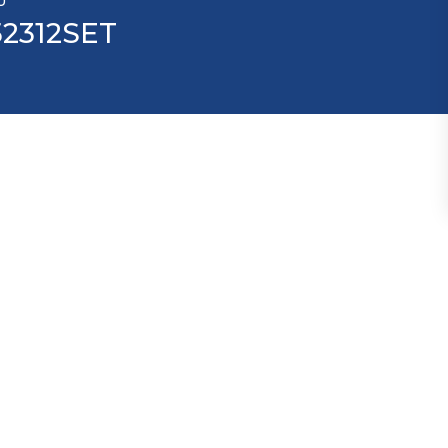
U
2312SET