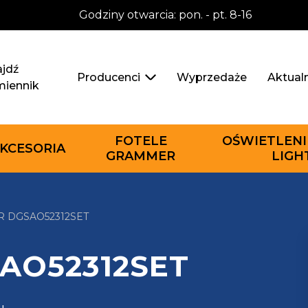
Godziny otwarcia: pon. - pt. 8-16
jdź
Wyprzedaże
Aktual
Producenci
miennik
FOTELE
OŚWIETLENI
KCESORIA
GRAMMER
LIGH
TR DGSAO52312SET
GSAO52312SET