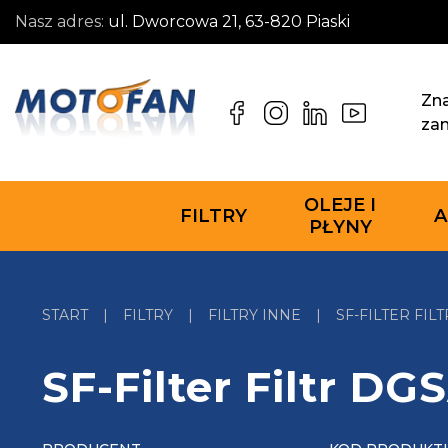
Nasz adres:
ul. Dworcowa 21, 63-820 Piaski
Zna
za
OLEJE I
FILTRY
A
PŁYNY
START
|
FILTRY
|
FILTRY INNE
|
SF-FILTER FIL
SF-Filter Filtr D