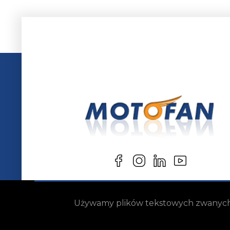
Używamy plików tekstowych zwanych „c