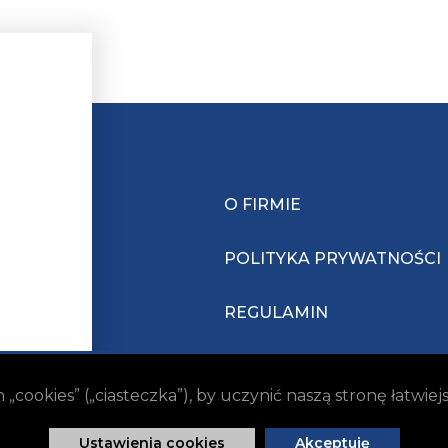
O FIRMIE
POLITYKA PRYWATNOŚCI
REGULAMIN
ookies” („ciasteczka”), by uczynić naszą stronę łatwie
Ustawienia cookies
Akceptuję