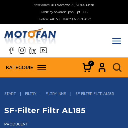
Nasz adres:
ul. Dworcowa 21, 63-820 Piaski
Godziny otwarcia: pon. - pt. 8-16
Telefon:
+48 501 589 078; 65 571 90 23
0
KATEGORIE
START
|
FILTRY
|
FILTRY INNE
|
SF-FILTER FILTR AL185
SF-Filter Filtr AL185
PRODUCENT