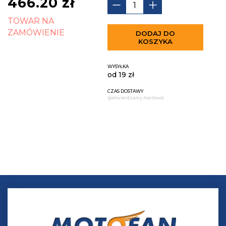
466.20
zł
TOWAR NA
ZAMÓWIENIE
DODAJ DO
KOSZYKA
WYSYŁKA
od 19 zł
CZAS DOSTAWY
(potwierdzamy mailowo)