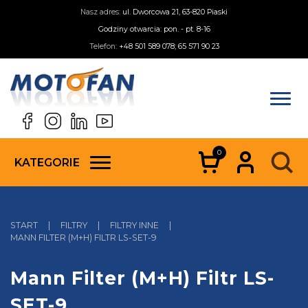
Nasz adres:
ul. Dworcowa 21, 63-820 Piaski
Godziny otwarcia: pon. - pt. 8-16
Telefon:
+48 501 589 078; 65 571 90 23
0
KATEGORIE
START
|
FILTRY
|
FILTRY INNE
|
MANN FILTER (M+H) FILTR LS-SET-9
Mann Filter (M+H) Filtr LS-
SET-9