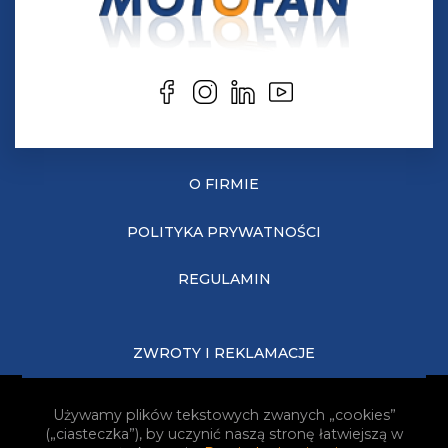
O FIRMIE
POLITYKA PRYWATNOŚCI
REGULAMIN
ZWROTY I REKLAMACJE
KOSZTY DOSTAWY
Używamy plików tekstowych zwanych „cookies”
(„ciasteczka”), by uczynić naszą stronę łatwiejszą w
JAK KUPOWAĆ?