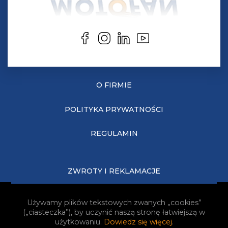
O FIRMIE
POLITYKA PRYWATNOŚCI
REGULAMIN
ZWROTY I REKLAMACJE
KOSZTY DOSTAWY
Używamy plików tekstowych zwanych „cookies”
(„ciasteczka”), by uczynić naszą stronę łatwiejszą w
JAK KUPOWAĆ?
użytkowaniu.
Dowiedz się więcej
.