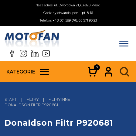
Nasz adres:
ul. Dworcowa 21, 63-820 Piaski
Godziny otwarcia: pon. - pt. 8-16
Telefon:
+48 501 589 078; 65 571 90 23
0
KATEGORIE
START
|
FILTRY
|
FILTRY INNE
|
DONALDSON FILTR P920681
Donaldson Filtr P920681