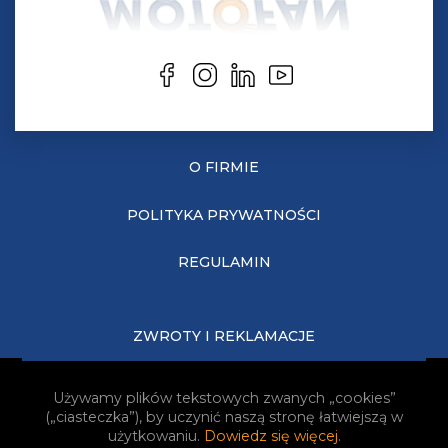
O FIRMIE
POLITYKA PRYWATNOŚCI
REGULAMIN
ZWROTY I REKLAMACJE
KOSZTY DOSTAWY
Używamy plików tekstowych zwanych „cookies”
(„ciasteczka”), by uczynić naszą stronę łatwiejszą w
JAK KUPOWAĆ?
użytkowaniu.
Dowiedz się więcej
.