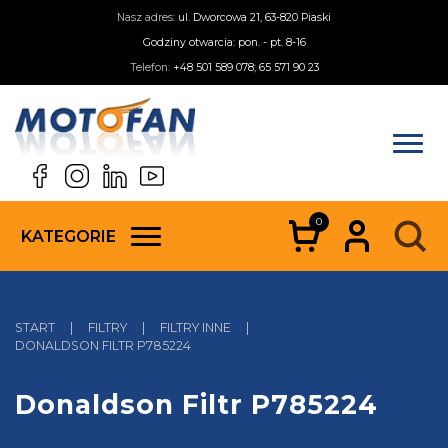
Nasz adres:
ul. Dworcowa 21, 63-820 Piaski
Godziny otwarcia: pon. - pt. 8-16
Telefon:
+48 501 589 078; 65 571 90 23
0
KATEGORIE
START
|
FILTRY
|
FILTRY INNE
|
DONALDSON FILTR P785224
Donaldson Filtr P785224