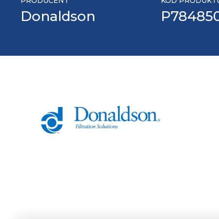
PRODUCENT
KOD PRODUKT
Donaldson
P78485