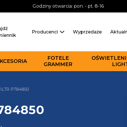
Godziny otwarcia: pon. - pt. 8-16
jdź
Wyprzedaże
Aktual
Producenci
miennik
FOTELE
OŚWIETLENI
KCESORIA
GRAMMER
LIGH
ILTR P784850
P784850