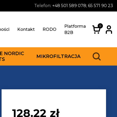
Telefon:
+48 501 589 078; 65 571 90 23
Platforma
0
ności
Kontakt
RODO
B2B
E NORDIC
MIKROFILTRACJA
TS
128.22
zł