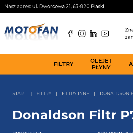
Nasz adres:
ul. Dworcowa 21, 63-820 Piaski
Zna
za
OLEJE I
FILTRY
A
PŁYNY
START
|
FILTRY
|
FILTRY INNE
|
DONALDSON F
Donaldson Filtr 