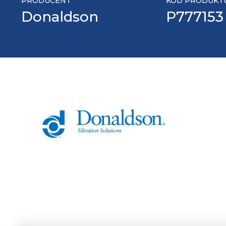
PRODUCENT
KOD PRODUKT
Donaldson
P777153