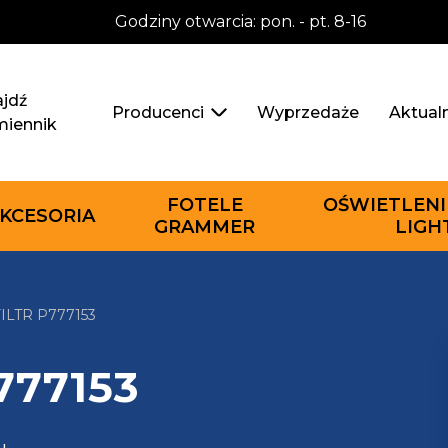
Godziny otwarcia: pon. - pt. 8-16
jdź
Wyprzedaże
Aktual
Producenci
miennik
FOTELE
OŚWIETLENI
KCESORIA
GRAMMER
LIGH
LTR P777153
777153