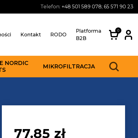
Telefon:
+48 501 589 078; 65 571 90 23
Platforma
0
ności
Kontakt
RODO
B2B
E NORDIC
MIKROFILTRACJA
TS
77.85
zł