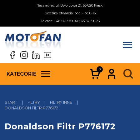
Nasz adres:
ul. Dworcowa 21, 63-820 Piaski
Godziny otwarcia: pon. - pt. 8-16
Telefon:
+48 501 589 078; 65 571 90 23
0
KATEGORIE
START
|
FILTRY
|
FILTRY INNE
|
DONALDSON FILTR P776172
Donaldson Filtr P776172