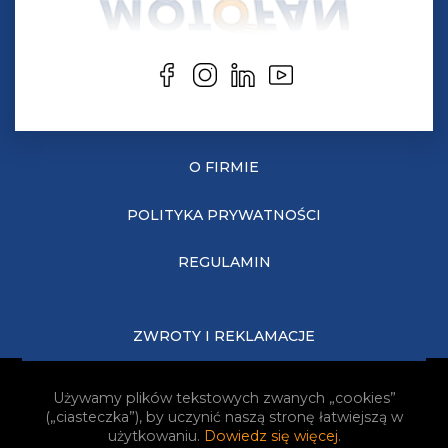
O FIRMIE
POLITYKA PRYWATNOŚCI
REGULAMIN
ZWROTY I REKLAMACJE
KOSZTY DOSTAWY
Używamy plików tekstowych zwanych „cookies”
(„ciasteczka”), by uczynić naszą stronę łatwiejszą w
JAK KUPOWAĆ?
użytkowaniu.
Dowiedz się więcej
.