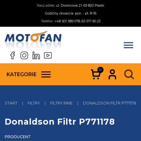
Nasz adres:
ul. Dworcowa 21, 63-820 Piaski
Godziny otwarcia: pon. - pt. 8-16
Telefon:
+48 501 589 078; 65 571 90 23
0
KATEGORIE
START
|
FILTRY
|
FILTRY INNE
|
DONALDSON FILTR P771178
Donaldson Filtr P771178
PRODUCENT