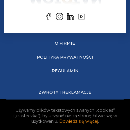
O FIRMIE
POLITYKA PRYWATNOŚCI
REGULAMIN
ZWROTY I REKLAMACJE
KOSZTY DOSTAWY
Używamy plików tekstowych zwanych „cookies”
(„ciasteczka”), by uczynić naszą stronę łatwiejszą w
JAK KUPOWAĆ?
użytkowaniu.
Dowiedz się więcej
.