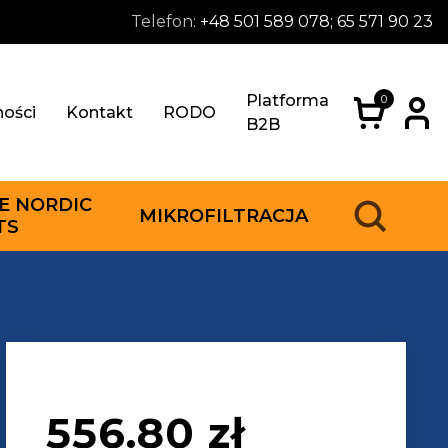
Telefon:
+48 501 589 078; 65 571 90 23
Platforma
0
ności
Kontakt
RODO
B2B
E NORDIC
MIKROFILTRACJA
TS
556.80
zł