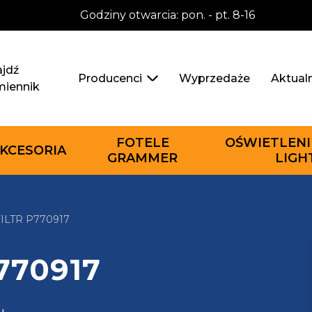
Godziny otwarcia: pon. - pt. 8-16
jdź
Wyprzedaże
Aktual
Producenci
miennik
FOTELE
OŚWIETLENI
KCESORIA
GRAMMER
LIGH
LTR P770917
P770917