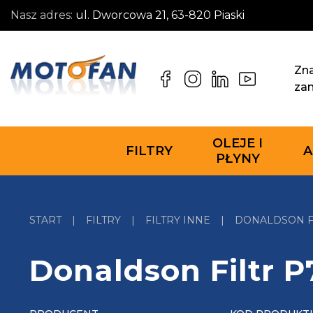
Nasz adres:
ul. Dworcowa 21, 63-820 Piaski
Zna
za
OLEJE I
FILTRY
A
PŁYNY
START
|
FILTRY
|
FILTRY INNE
|
DONALDSON FI
Donaldson Filtr 