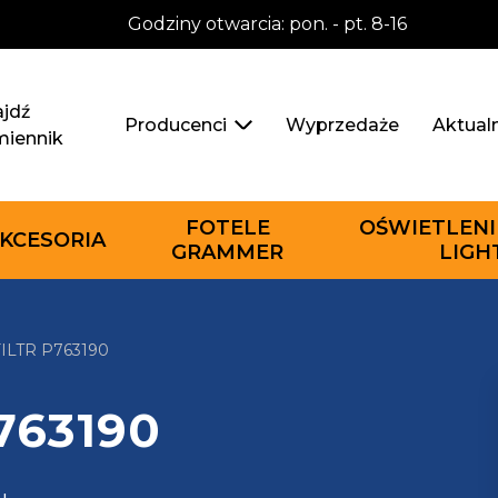
Godziny otwarcia: pon. - pt. 8-16
jdź
Wyprzedaże
Aktual
Producenci
miennik
FOTELE
OŚWIETLENI
KCESORIA
GRAMMER
LIGH
LTR P763190
P763190