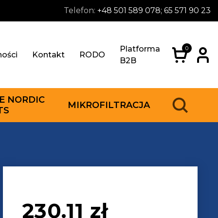
Telefon:
+48 501 589 078; 65 571 90 23
Platforma
0
ności
Kontakt
RODO
B2B
E NORDIC
MIKROFILTRACJA
TS
230.11
zł