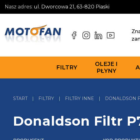
Nasz adres:
ul. Dworcowa 21, 63-820 Piaski
Zna
za
OLEJE I
FILTRY
A
PŁYNY
START
|
FILTRY
|
FILTRY INNE
|
DONALDSON FI
Donaldson Filtr 