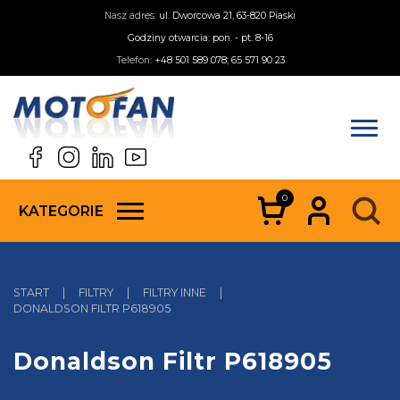
Nasz adres:
ul. Dworcowa 21, 63-820 Piaski
Godziny otwarcia: pon. - pt. 8-16
Telefon:
+48 501 589 078; 65 571 90 23
0
KATEGORIE
START
|
FILTRY
|
FILTRY INNE
|
DONALDSON FILTR P618905
Donaldson Filtr P618905