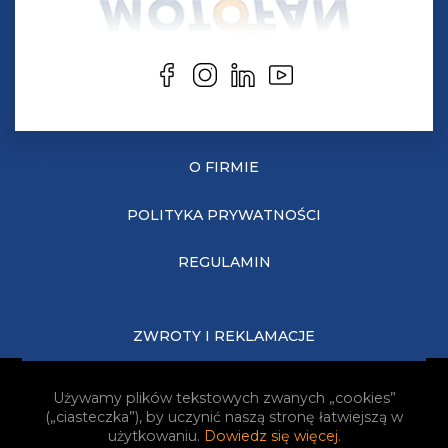
O FIRMIE
POLITYKA PRYWATNOŚCI
REGULAMIN
ZWROTY I REKLAMACJE
KOSZTY DOSTAWY
Używamy plików tekstowych zwanych „cookies”
(„ciasteczka”), by uczynić naszą stronę łatwiejszą w
JAK KUPOWAĆ?
użytkowaniu.
Dowiedz się więcej
.