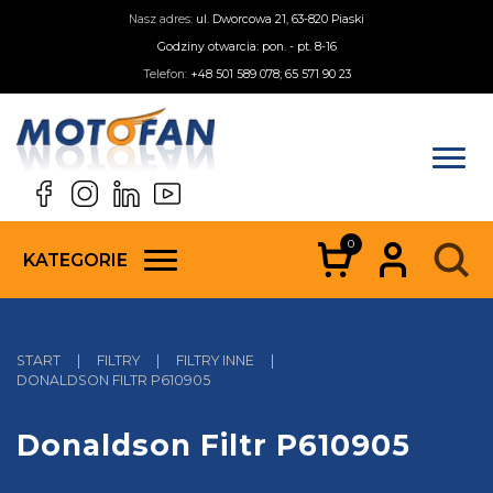
Nasz adres:
ul. Dworcowa 21, 63-820 Piaski
Godziny otwarcia: pon. - pt. 8-16
Telefon:
+48 501 589 078; 65 571 90 23
0
KATEGORIE
START
|
FILTRY
|
FILTRY INNE
|
DONALDSON FILTR P610905
Donaldson Filtr P610905