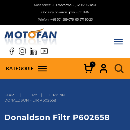
Nasz adres:
ul. Dworcowa 21, 63-820 Piaski
Godziny otwarcia: pon. - pt. 8-16
Telefon:
+48 501 589 078; 65 571 90 23
0
KATEGORIE
START
|
FILTRY
|
FILTRY INNE
|
DONALDSON FILTR P602658
Donaldson Filtr P602658