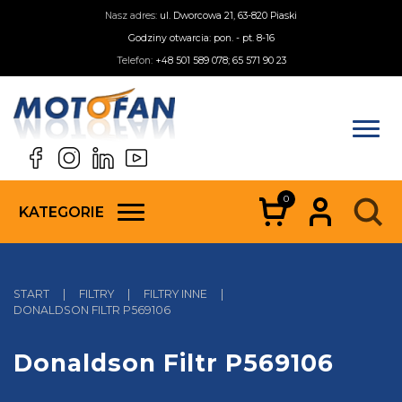
Nasz adres:
ul. Dworcowa 21, 63-820 Piaski
Godziny otwarcia: pon. - pt. 8-16
Telefon:
+48 501 589 078; 65 571 90 23
0
KATEGORIE
START
|
FILTRY
|
FILTRY INNE
|
DONALDSON FILTR P569106
Donaldson Filtr P569106