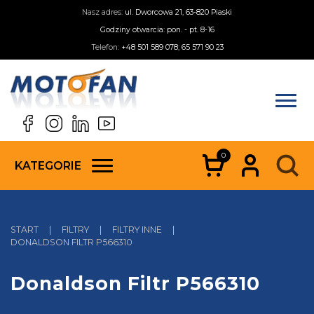
Nasz adres:
ul. Dworcowa 21, 63-820 Piaski
Godziny otwarcia: pon. - pt. 8-16
Telefon:
+48 501 589 078; 65 571 90 23
0
KATEGORIE
START
|
FILTRY
|
FILTRY INNE
|
DONALDSON FILTR P566310
Donaldson Filtr P566310