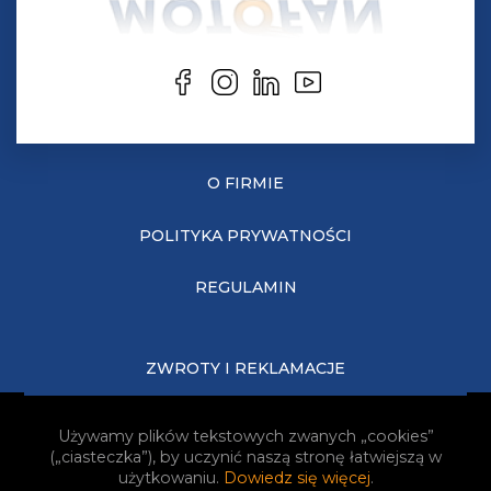
O FIRMIE
POLITYKA PRYWATNOŚCI
REGULAMIN
ZWROTY I REKLAMACJE
KOSZTY DOSTAWY
Używamy plików tekstowych zwanych „cookies”
(„ciasteczka”), by uczynić naszą stronę łatwiejszą w
JAK KUPOWAĆ?
użytkowaniu.
Dowiedz się więcej
.