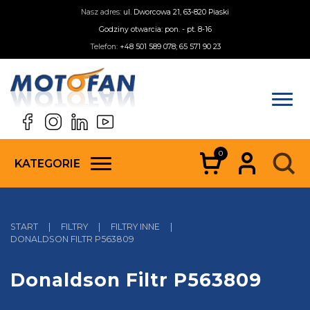
Nasz adres:
ul. Dworcowa 21, 63-820 Piaski
Godziny otwarcia: pon. - pt. 8-16
Telefon:
+48 501 589 078; 65 571 90 23
0
KATEGORIE
START
|
FILTRY
|
FILTRY INNE
|
DONALDSON FILTR P563809
Donaldson Filtr P563809