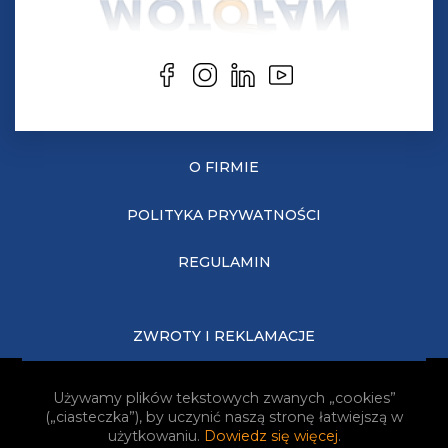
O FIRMIE
POLITYKA PRYWATNOŚCI
REGULAMIN
ZWROTY I REKLAMACJE
KOSZTY DOSTAWY
Używamy plików tekstowych zwanych „cookies”
(„ciasteczka”), by uczynić naszą stronę łatwiejszą w
JAK KUPOWAĆ?
użytkowaniu.
Dowiedz się więcej
.