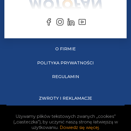
O FIRMIE
POLITYKA PRYWATNOŚCI
REGULAMIN
ZWROTY I REKLAMACJE
KOSZTY DOSTAWY
Używamy plików tekstowych zwanych „cookies”
(„ciasteczka”), by uczynić naszą stronę łatwiejszą w
JAK KUPOWAĆ?
użytkowaniu.
Dowiedz się więcej
.