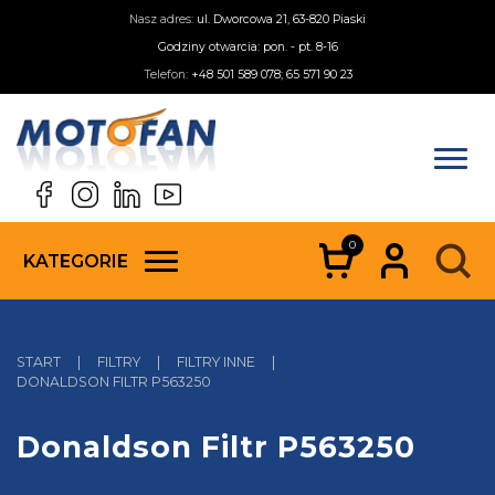
Nasz adres:
ul. Dworcowa 21, 63-820 Piaski
Godziny otwarcia: pon. - pt. 8-16
Telefon:
+48 501 589 078; 65 571 90 23
0
KATEGORIE
START
|
FILTRY
|
FILTRY INNE
|
DONALDSON FILTR P563250
Donaldson Filtr P563250