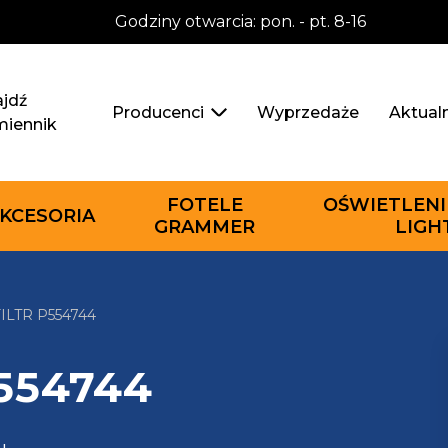
Godziny otwarcia: pon. - pt. 8-16
jdź
Wyprzedaże
Aktual
Producenci
miennik
FOTELE
OŚWIETLENI
KCESORIA
GRAMMER
LIGH
LTR P554744
P554744