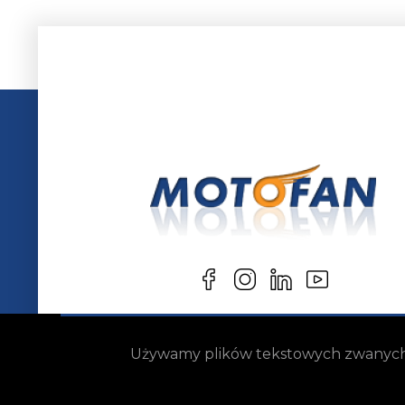
Używamy plików tekstowych zwanych „c