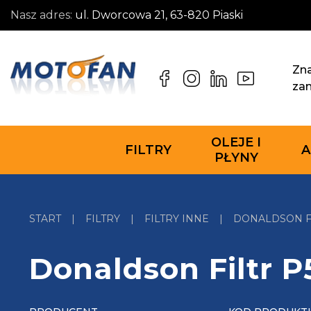
Nasz adres:
ul. Dworcowa 21, 63-820 Piaski
Zna
za
OLEJE I
FILTRY
A
PŁYNY
START
|
FILTRY
|
FILTRY INNE
|
DONALDSON FI
Donaldson Filtr 