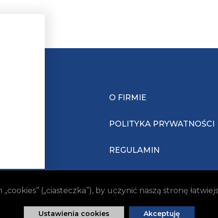
O FIRMIE
POLITYKA PRYWATNOŚCI
REGULAMIN
ookies” („ciasteczka”), by uczynić naszą stronę łatwie
Ustawienia cookies
Akceptuję