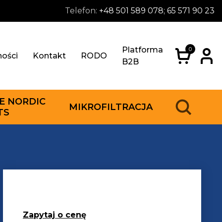
Telefon:
+48 501 589 078; 65 571 90 23
Platforma
0
ności
Kontakt
RODO
B2B
E NORDIC
MIKROFILTRACJA
TS
Zapytaj o cenę