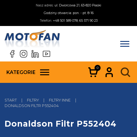
Nasz adres:
ul. Dworcowa 21, 63-820 Piaski
Godziny otwarcia: pon. - pt. 8-16
Telefon:
+48 501 589 078; 65 571 90 23
0
KATEGORIE
START
|
FILTRY
|
FILTRY INNE
|
DONALDSON FILTR P552404
Donaldson Filtr P552404