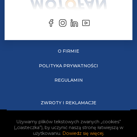
O FIRMIE
POLITYKA PRYWATNOŚCI
REGULAMIN
ZWROTY I REKLAMACJE
KOSZTY DOSTAWY
Używamy plików tekstowych zwanych „cookies”
(„ciasteczka”), by uczynić naszą stronę łatwiejszą w
JAK KUPOWAĆ?
użytkowaniu.
Dowiedz się więcej
.