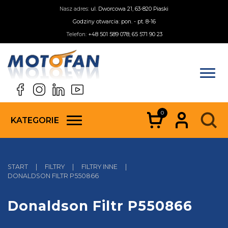
Nasz adres:
ul. Dworcowa 21, 63-820 Piaski
Godziny otwarcia: pon. - pt. 8-16
Telefon:
+48 501 589 078; 65 571 90 23
0
KATEGORIE
START
|
FILTRY
|
FILTRY INNE
|
DONALDSON FILTR P550866
Donaldson Filtr P550866