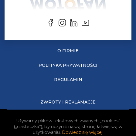
O FIRMIE
POLITYKA PRYWATNOŚCI
REGULAMIN
ZWROTY I REKLAMACJE
KOSZTY DOSTAWY
Używamy plików tekstowych zwanych „cookies”
(„ciasteczka”), by uczynić naszą stronę łatwiejszą w
JAK KUPOWAĆ?
użytkowaniu.
Dowiedz się więcej
.