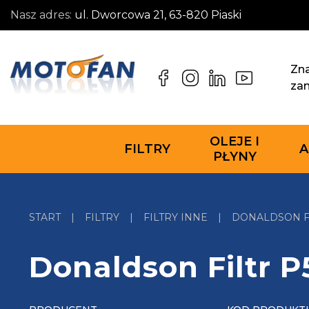
Nasz adres:
ul. Dworcowa 21, 63-820 Piaski
Zna
za
OLEJE I
FILTRY
A
PŁYNY
START
|
FILTRY
|
FILTRY INNE
|
DONALDSON FI
Donaldson Filtr 