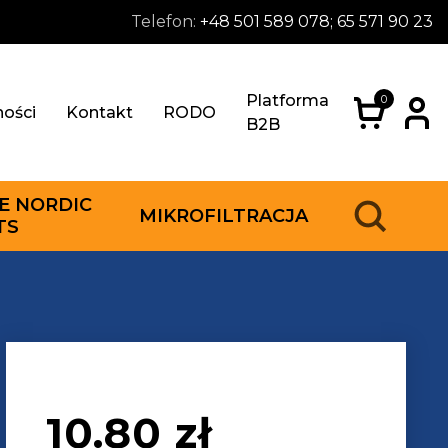
Telefon:
+48 501 589 078; 65 571 90 23
Platforma
0
ności
Kontakt
RODO
B2B
E NORDIC
MIKROFILTRACJA
TS
10.80
zł