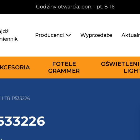
Godziny otwarcia: pon. - pt. 8-16
jdź
Wyprzedaże
Aktual
Producenci
miennik
FOTELE
OŚWIETLENI
KCESORIA
GRAMMER
LIGH
LTR P533226
P533226